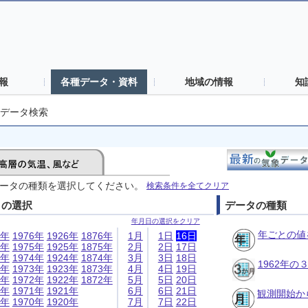
報
各種データ・資料
地域の情報
知
データ検索
ータの種類を選択してください。
検索条件を全てクリア
日の選択
データの種類
年月日の選択をクリア
年ごとの値
6年
1976年
1926年
1876年
1月
1日
16日
5年
1975年
1925年
1875年
2月
2日
17日
4年
1974年
1924年
1874年
3月
3日
18日
1962年
3年
1973年
1923年
1873年
4月
4日
19日
2年
1972年
1922年
1872年
5月
5日
20日
1年
1971年
1921年
6月
6日
21日
観測開始か
0年
1970年
1920年
7月
7日
22日