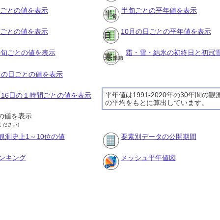
月ごとの値を表示
半旬ごとの平年値を表示
旬ごとの値を表示
10月の日ごとの平年値を表示
の半旬ごとの値を表示
霜・雪・結氷の初終日と初冠
0月の日ごとの値を表示
平年値は1991-2020年の30年間の観
0月16日の１時間ごとの値を表示
の平均をもとに算出しています。
の値を表示
ください）
観測史上1～10位の値
要素別データの公開期間
ンキング
メッシュ平年値図