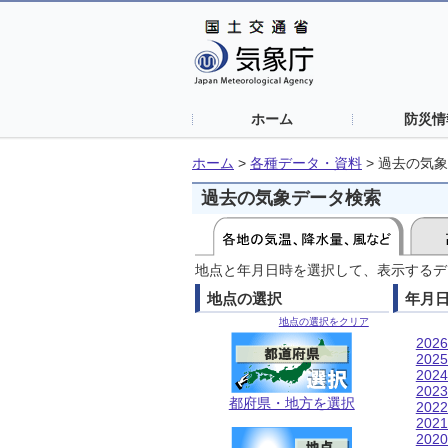
ホーム
防災情
ホーム
>
各種データ・資料
>
過去の気象
過去の気象データ検索
地点と年月日時を選択して、表示するデ
地点の選択
年月
地点の選択をクリア
202
202
202
202
都府県・地方を選択
202
202
202