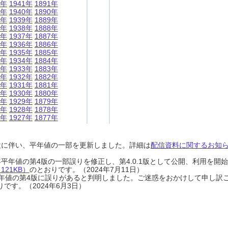
1年
1941年
1891年
0年
1940年
1890年
9年
1939年
1889年
8年
1938年
1888年
7年
1937年
1887年
6年
1936年
1886年
5年
1935年
1885年
4年
1934年
1884年
3年
1933年
1883年
2年
1932年
1882年
1年
1931年
1881年
0年
1930年
1880年
9年
1929年
1879年
8年
1928年
1878年
7年
1927年
1877年
設に伴い、平年値の一部を更新しました。詳細は
配信資料に関するお知らせ
0年平年値の第4版の一部誤りを修正し、第4.0.1版として公開、利用を
21KB）
のとおりです。（2024年7月11日）
0年平年値の第4版に誤りがあると判明しました。ご迷惑をおかけして申し訳
です。（2024年6月3日）