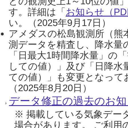
との観測史上1～10位の値
す。詳細は「
お知らせ（PDF
い。（2025年9月17日）
アメダスの松島観測所（熊本
測データを精査し、降水量
「日最大1時間降水量」の「
しての値）」及び「日降水
ての値）」も変更となって
（2025年8月20日）
データ修正の過去のお知
※ 掲載している気象デー
場合があります。 ご利用