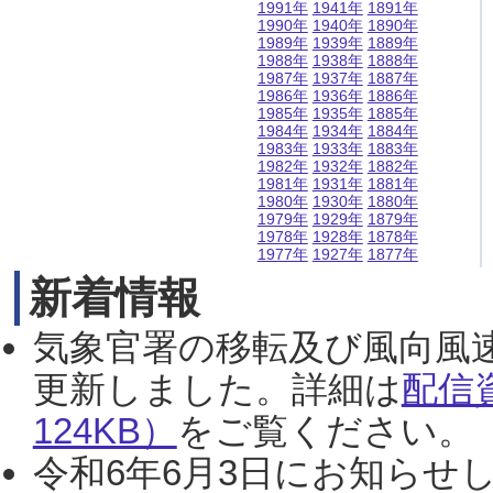
1991年
1941年
1891年
1990年
1940年
1890年
1989年
1939年
1889年
1988年
1938年
1888年
1987年
1937年
1887年
1986年
1936年
1886年
1985年
1935年
1885年
1984年
1934年
1884年
1983年
1933年
1883年
1982年
1932年
1882年
1981年
1931年
1881年
1980年
1930年
1880年
1979年
1929年
1879年
1978年
1928年
1878年
1977年
1927年
1877年
新着情報
気象官署の移転及び風向風
更新しました。詳細は
配信
124KB）
をご覧ください。（2
令和6年6月3日にお知らせし