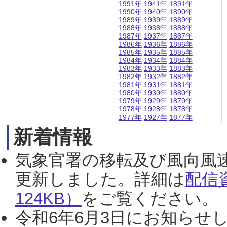
1991年
1941年
1891年
1990年
1940年
1890年
1989年
1939年
1889年
1988年
1938年
1888年
1987年
1937年
1887年
1986年
1936年
1886年
1985年
1935年
1885年
1984年
1934年
1884年
1983年
1933年
1883年
1982年
1932年
1882年
1981年
1931年
1881年
1980年
1930年
1880年
1979年
1929年
1879年
1978年
1928年
1878年
1977年
1927年
1877年
新着情報
気象官署の移転及び風向風
更新しました。詳細は
配信
124KB）
をご覧ください。（2
令和6年6月3日にお知らせし