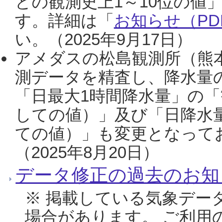
との観測史上1～10位の値
す。詳細は「
お知らせ（PDF
い。（2025年9月17日）
アメダスの松島観測所（熊本
測データを精査し、降水量
「日最大1時間降水量」の「
しての値）」及び「日降水
ての値）」も変更となって
（2025年8月20日）
データ修正の過去のお知
※ 掲載している気象デー
場合があります。 ご利用