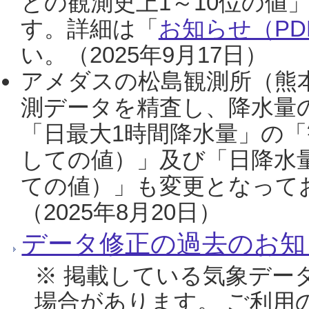
との観測史上1～10位の値
す。詳細は「
お知らせ（PDF
い。（2025年9月17日）
アメダスの松島観測所（熊本
測データを精査し、降水量
「日最大1時間降水量」の「
しての値）」及び「日降水
ての値）」も変更となって
（2025年8月20日）
データ修正の過去のお知
※ 掲載している気象デー
場合があります。 ご利用