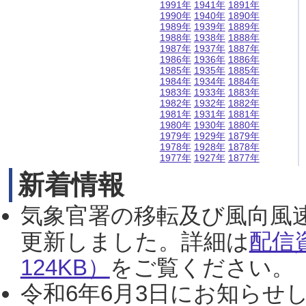
1991年
1941年
1891年
1990年
1940年
1890年
1989年
1939年
1889年
1988年
1938年
1888年
1987年
1937年
1887年
1986年
1936年
1886年
1985年
1935年
1885年
1984年
1934年
1884年
1983年
1933年
1883年
1982年
1932年
1882年
1981年
1931年
1881年
1980年
1930年
1880年
1979年
1929年
1879年
1978年
1928年
1878年
1977年
1927年
1877年
新着情報
気象官署の移転及び風向風
更新しました。詳細は
配信
124KB）
をご覧ください。（2
令和6年6月3日にお知らせし