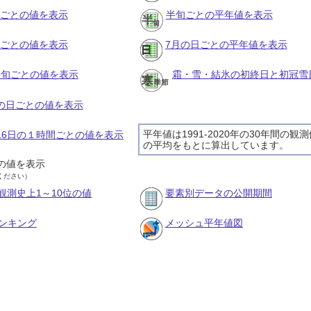
月ごとの値を表示
半旬ごとの平年値を表示
旬ごとの値を表示
7月の日ごとの平年値を表示
の半旬ごとの値を表示
霜・雪・結氷の初終日と初冠雪
月の日ごとの値を表示
平年値は1991-2020年の30年間の観
月16日の１時間ごとの値を表示
の平均をもとに算出しています。
の値を表示
ください）
観測史上1～10位の値
要素別データの公開期間
ンキング
メッシュ平年値図