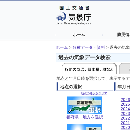
ホーム
防災情
ホーム
>
各種データ・資料
>
過去の気象
過去の気象データ検索
地点と年月日時を選択して、表示するデ
地点の選択
年月
地点の選択をクリア
202
202
202
202
都府県・地方を選択
202
202
202