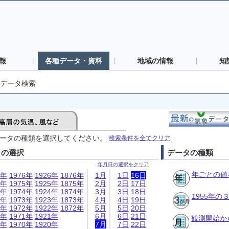
報
各種データ・資料
地域の情報
知
データ検索
ータの種類を選択してください。
検索条件を全てクリア
日の選択
データの種類
年月日の選択をクリア
年ごとの値
6年
1976年
1926年
1876年
1月
1日
16日
5年
1975年
1925年
1875年
2月
2日
17日
4年
1974年
1924年
1874年
3月
3日
18日
1955年
3年
1973年
1923年
1873年
4月
4日
19日
2年
1972年
1922年
1872年
5月
5日
20日
1年
1971年
1921年
6月
6日
21日
観測開始か
0年
1970年
1920年
7月
7日
22日