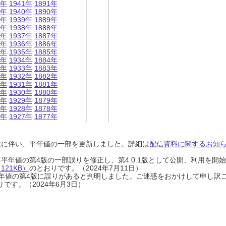
1年
1941年
1891年
0年
1940年
1890年
9年
1939年
1889年
8年
1938年
1888年
7年
1937年
1887年
6年
1936年
1886年
5年
1935年
1885年
4年
1934年
1884年
3年
1933年
1883年
2年
1932年
1882年
1年
1931年
1881年
0年
1930年
1880年
9年
1929年
1879年
8年
1928年
1878年
7年
1927年
1877年
設に伴い、平年値の一部を更新しました。詳細は
配信資料に関するお知らせ
0年平年値の第4版の一部誤りを修正し、第4.0.1版として公開、利用を
21KB）
のとおりです。（2024年7月11日）
0年平年値の第4版に誤りがあると判明しました。ご迷惑をおかけして申し訳
です。（2024年6月3日）