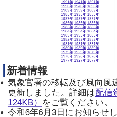
1991年
1941年
1891年
1990年
1940年
1890年
1989年
1939年
1889年
1988年
1938年
1888年
1987年
1937年
1887年
1986年
1936年
1886年
1985年
1935年
1885年
1984年
1934年
1884年
1983年
1933年
1883年
1982年
1932年
1882年
1981年
1931年
1881年
1980年
1930年
1880年
1979年
1929年
1879年
1978年
1928年
1878年
1977年
1927年
1877年
新着情報
気象官署の移転及び風向風
更新しました。詳細は
配信
124KB）
をご覧ください。（2
令和6年6月3日にお知らせし