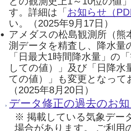
との観測史上1～10位の値
す。詳細は「
お知らせ（PDF
い。（2025年9月17日）
アメダスの松島観測所（熊本
測データを精査し、降水量
「日最大1時間降水量」の「
しての値）」及び「日降水
ての値）」も変更となって
（2025年8月20日）
データ修正の過去のお知
※ 掲載している気象デー
場合があります。 ご利用