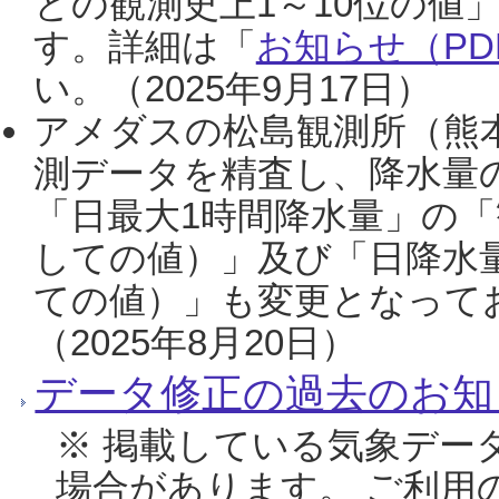
との観測史上1～10位の値
す。詳細は「
お知らせ（PDF
い。（2025年9月17日）
アメダスの松島観測所（熊本
測データを精査し、降水量
「日最大1時間降水量」の「
しての値）」及び「日降水
ての値）」も変更となって
（2025年8月20日）
データ修正の過去のお知
※ 掲載している気象デー
場合があります。 ご利用