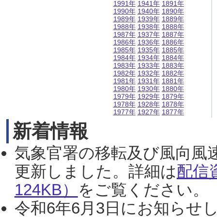
1991年
1941年
1891年
1990年
1940年
1890年
1989年
1939年
1889年
1988年
1938年
1888年
1987年
1937年
1887年
1986年
1936年
1886年
1985年
1935年
1885年
1984年
1934年
1884年
1983年
1933年
1883年
1982年
1932年
1882年
1981年
1931年
1881年
1980年
1930年
1880年
1979年
1929年
1879年
1978年
1928年
1878年
1977年
1927年
1877年
新着情報
気象官署の移転及び風向風
更新しました。詳細は
配信
124KB）
をご覧ください。（2
令和6年6月3日にお知らせし