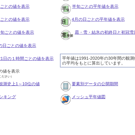
月ごとの値を表示
半旬ごとの平年値を表示
旬ごとの値を表示
4月の日ごとの平年値を表示
の半旬ごとの値を表示
霜・雪・結氷の初終日と初冠雪
月の日ごとの値を表示
平年値は1991-2020年の30年間の観
月21日の１時間ごとの値を表示
の平均をもとに算出しています。
の値を表示
ください）
観測史上1～10位の値
要素別データの公開期間
ンキング
メッシュ平年値図