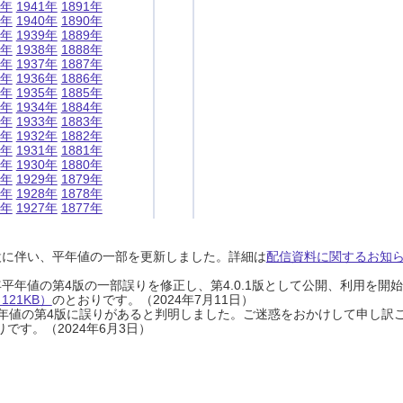
1年
1941年
1891年
0年
1940年
1890年
9年
1939年
1889年
8年
1938年
1888年
7年
1937年
1887年
6年
1936年
1886年
5年
1935年
1885年
4年
1934年
1884年
3年
1933年
1883年
2年
1932年
1882年
1年
1931年
1881年
0年
1930年
1880年
9年
1929年
1879年
8年
1928年
1878年
7年
1927年
1877年
設に伴い、平年値の一部を更新しました。詳細は
配信資料に関するお知らせ
0年平年値の第4版の一部誤りを修正し、第4.0.1版として公開、利用を
21KB）
のとおりです。（2024年7月11日）
0年平年値の第4版に誤りがあると判明しました。ご迷惑をおかけして申し訳
です。（2024年6月3日）