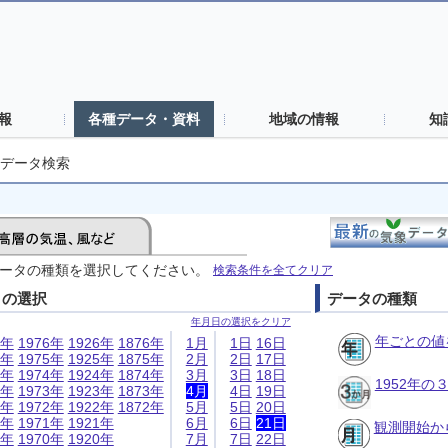
報
各種データ・資料
地域の情報
知
データ検索
ータの種類を選択してください。
検索条件を全てクリア
日の選択
データの種類
年月日の選択をクリア
年ごとの値
6年
1976年
1926年
1876年
1月
1日
16日
5年
1975年
1925年
1875年
2月
2日
17日
4年
1974年
1924年
1874年
3月
3日
18日
1952年
3年
1973年
1923年
1873年
4月
4日
19日
2年
1972年
1922年
1872年
5月
5日
20日
1年
1971年
1921年
6月
6日
21日
観測開始か
0年
1970年
1920年
7月
7日
22日