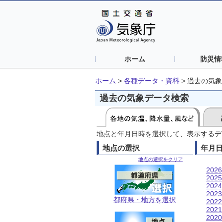
ホーム
防災情
ホーム
>
各種データ・資料
>
過去の気象
過去の気象データ検索
地点と年月日時を選択して、表示するデ
地点の選択
年月
地点の選択をクリア
202
202
202
202
都府県・地方を選択
202
202
202