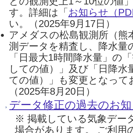
との観測史上1～10位の値
す。詳細は「
お知らせ（PDF
い。（2025年9月17日）
アメダスの松島観測所（熊本
測データを精査し、降水量
「日最大1時間降水量」の「
しての値）」及び「日降水
ての値）」も変更となって
（2025年8月20日）
データ修正の過去のお知
※ 掲載している気象デー
場合があります。 ご利用