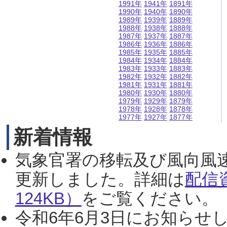
1991年
1941年
1891年
1990年
1940年
1890年
1989年
1939年
1889年
1988年
1938年
1888年
1987年
1937年
1887年
1986年
1936年
1886年
1985年
1935年
1885年
1984年
1934年
1884年
1983年
1933年
1883年
1982年
1932年
1882年
1981年
1931年
1881年
1980年
1930年
1880年
1979年
1929年
1879年
1978年
1928年
1878年
1977年
1927年
1877年
新着情報
気象官署の移転及び風向風
更新しました。詳細は
配信
124KB）
をご覧ください。（2
令和6年6月3日にお知らせし