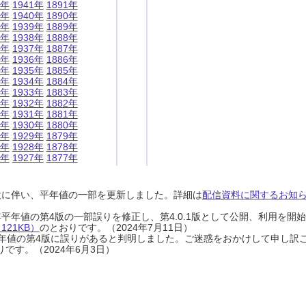
1年
1941年
1891年
0年
1940年
1890年
9年
1939年
1889年
8年
1938年
1888年
7年
1937年
1887年
6年
1936年
1886年
5年
1935年
1885年
4年
1934年
1884年
3年
1933年
1883年
2年
1932年
1882年
1年
1931年
1881年
0年
1930年
1880年
9年
1929年
1879年
8年
1928年
1878年
7年
1927年
1877年
設に伴い、平年値の一部を更新しました。詳細は
配信資料に関するお知らせ
0年平年値の第4版の一部誤りを修正し、第4.0.1版として公開、利用を
21KB）
のとおりです。（2024年7月11日）
0年平年値の第4版に誤りがあると判明しました。ご迷惑をおかけして申し訳
です。（2024年6月3日）