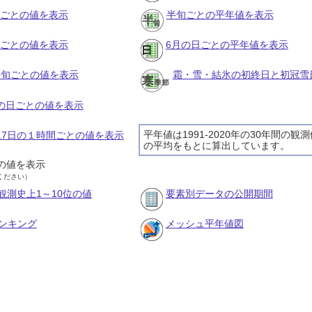
月ごとの値を表示
半旬ごとの平年値を表示
旬ごとの値を表示
6月の日ごとの平年値を表示
の半旬ごとの値を表示
霜・雪・結氷の初終日と初冠雪
月の日ごとの値を表示
平年値は1991-2020年の30年間の観
月17日の１時間ごとの値を表示
の平均をもとに算出しています。
の値を表示
ください）
観測史上1～10位の値
要素別データの公開期間
ンキング
メッシュ平年値図