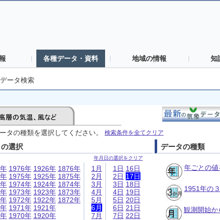
報
各種データ・資料
地域の情報
知
データ検索
ータの種類を選択してください。
検索条件を全てクリア
日の選択
データの種類
年月日の選択をクリア
年ごとの値
6年
1976年
1926年
1876年
1月
1日
16日
5年
1975年
1925年
1875年
2月
2日
17日
4年
1974年
1924年
1874年
3月
3日
18日
1951年
3年
1973年
1923年
1873年
4月
4日
19日
2年
1972年
1922年
1872年
5月
5日
20日
1年
1971年
1921年
6月
6日
21日
観測開始か
0年
1970年
1920年
7月
7日
22日