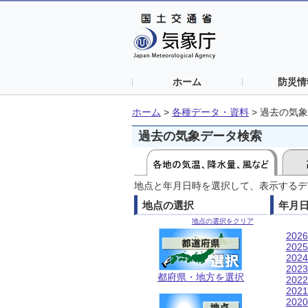
ホーム
防災情
ホーム
>
各種データ・資料
>
過去の気象
過去の気象データ検索
地点と年月日時を選択して、表示するデ
地点の選択
年月
地点の選択をクリア
202
202
202
202
都府県・地方を選択
202
202
202