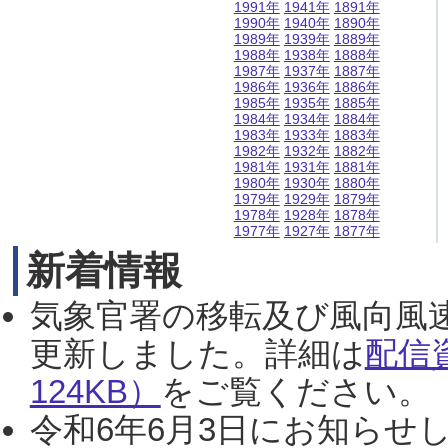
1991年
1941年
1891年
1990年
1940年
1890年
1989年
1939年
1889年
1988年
1938年
1888年
1987年
1937年
1887年
1986年
1936年
1886年
1985年
1935年
1885年
1984年
1934年
1884年
1983年
1933年
1883年
1982年
1932年
1882年
1981年
1931年
1881年
1980年
1930年
1880年
1979年
1929年
1879年
1978年
1928年
1878年
1977年
1927年
1877年
新着情報
気象官署の移転及び風向風
更新しました。詳細は
配信
124KB）
をご覧ください。（2
令和6年6月3日にお知らせし