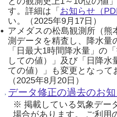
との観測史上1～10位の値
す。詳細は「
お知らせ（PDF
い。（2025年9月17日）
アメダスの松島観測所（熊本
測データを精査し、降水量
「日最大1時間降水量」の「
しての値）」及び「日降水
ての値）」も変更となって
（2025年8月20日）
データ修正の過去のお知
※ 掲載している気象デー
場合があります。 ご利用