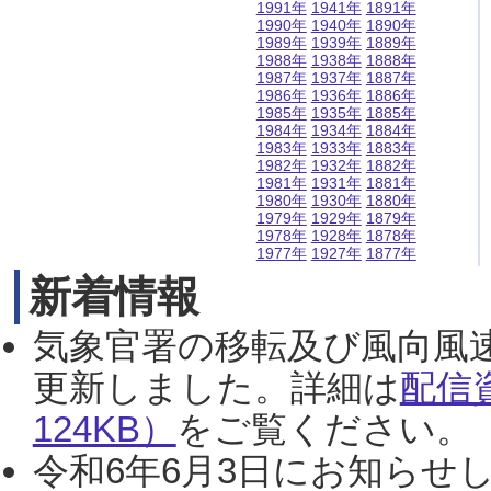
1991年
1941年
1891年
1990年
1940年
1890年
1989年
1939年
1889年
1988年
1938年
1888年
1987年
1937年
1887年
1986年
1936年
1886年
1985年
1935年
1885年
1984年
1934年
1884年
1983年
1933年
1883年
1982年
1932年
1882年
1981年
1931年
1881年
1980年
1930年
1880年
1979年
1929年
1879年
1978年
1928年
1878年
1977年
1927年
1877年
新着情報
気象官署の移転及び風向風
更新しました。詳細は
配信
124KB）
をご覧ください。（2
令和6年6月3日にお知らせし