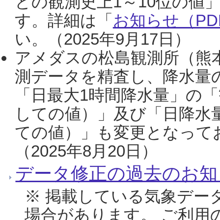
との観測史上1～10位の値
す。詳細は「
お知らせ（PDF
い。（2025年9月17日）
アメダスの松島観測所（熊本
測データを精査し、降水量
「日最大1時間降水量」の「
しての値）」及び「日降水
ての値）」も変更となって
（2025年8月20日）
データ修正の過去のお知
※ 掲載している気象デー
場合があります。 ご利用