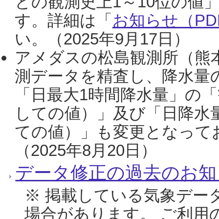
との観測史上1～10位の値
す。詳細は「
お知らせ（PDF
い。（2025年9月17日）
アメダスの松島観測所（熊本
測データを精査し、降水量
「日最大1時間降水量」の「
しての値）」及び「日降水
ての値）」も変更となって
（2025年8月20日）
データ修正の過去のお知
※ 掲載している気象デー
場合があります。 ご利用