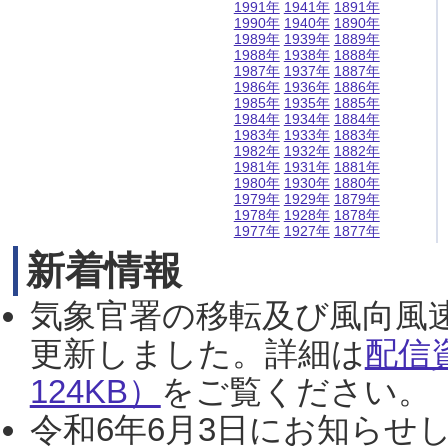
1991年
1941年
1891年
1990年
1940年
1890年
1989年
1939年
1889年
1988年
1938年
1888年
1987年
1937年
1887年
1986年
1936年
1886年
1985年
1935年
1885年
1984年
1934年
1884年
1983年
1933年
1883年
1982年
1932年
1882年
1981年
1931年
1881年
1980年
1930年
1880年
1979年
1929年
1879年
1978年
1928年
1878年
1977年
1927年
1877年
新着情報
気象官署の移転及び風向風
更新しました。詳細は
配信
124KB）
をご覧ください。（2
令和6年6月3日にお知らせし