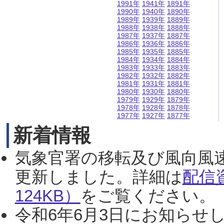
1991年
1941年
1891年
1990年
1940年
1890年
1989年
1939年
1889年
1988年
1938年
1888年
1987年
1937年
1887年
1986年
1936年
1886年
1985年
1935年
1885年
1984年
1934年
1884年
1983年
1933年
1883年
1982年
1932年
1882年
1981年
1931年
1881年
1980年
1930年
1880年
1979年
1929年
1879年
1978年
1928年
1878年
1977年
1927年
1877年
新着情報
気象官署の移転及び風向風
更新しました。詳細は
配信
124KB）
をご覧ください。（2
令和6年6月3日にお知らせし