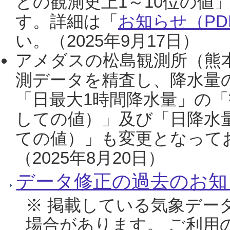
との観測史上1～10位の値
す。詳細は「
お知らせ（PDF
い。（2025年9月17日）
アメダスの松島観測所（熊本
測データを精査し、降水量
「日最大1時間降水量」の「
しての値）」及び「日降水
ての値）」も変更となって
（2025年8月20日）
データ修正の過去のお知
※ 掲載している気象デー
場合があります。 ご利用