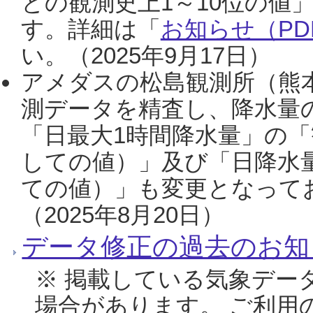
との観測史上1～10位の値
す。詳細は「
お知らせ（PDF
い。（2025年9月17日）
アメダスの松島観測所（熊本
測データを精査し、降水量
「日最大1時間降水量」の「
しての値）」及び「日降水
ての値）」も変更となって
（2025年8月20日）
データ修正の過去のお知
※ 掲載している気象デー
場合があります。 ご利用