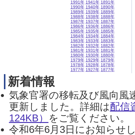
1991年
1941年
1891年
1990年
1940年
1890年
1989年
1939年
1889年
1988年
1938年
1888年
1987年
1937年
1887年
1986年
1936年
1886年
1985年
1935年
1885年
1984年
1934年
1884年
1983年
1933年
1883年
1982年
1932年
1882年
1981年
1931年
1881年
1980年
1930年
1880年
1979年
1929年
1879年
1978年
1928年
1878年
1977年
1927年
1877年
新着情報
気象官署の移転及び風向風
更新しました。詳細は
配信
124KB）
をご覧ください。（2
令和6年6月3日にお知らせし