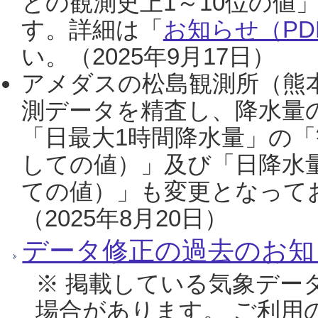
との観測史上1～10位の値
す。詳細は「
お知らせ（PDF
い。（2025年9月17日）
アメダスの松島観測所（熊本
測データを精査し、降水量
「日最大1時間降水量」の「
しての値）」及び「日降水
ての値）」も変更となって
（2025年8月20日）
データ修正の過去のお知
※ 掲載している気象デー
場合があります。 ご利用