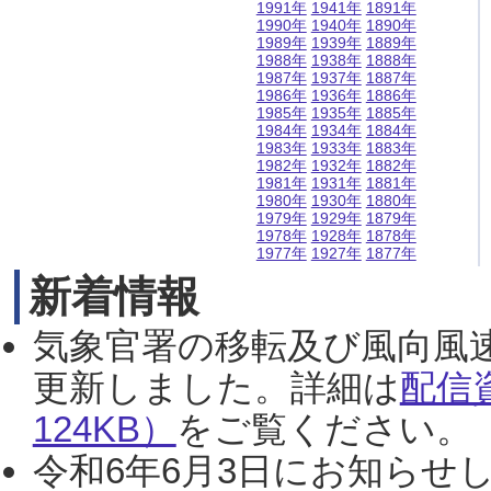
1991年
1941年
1891年
1990年
1940年
1890年
1989年
1939年
1889年
1988年
1938年
1888年
1987年
1937年
1887年
1986年
1936年
1886年
1985年
1935年
1885年
1984年
1934年
1884年
1983年
1933年
1883年
1982年
1932年
1882年
1981年
1931年
1881年
1980年
1930年
1880年
1979年
1929年
1879年
1978年
1928年
1878年
1977年
1927年
1877年
新着情報
気象官署の移転及び風向風
更新しました。詳細は
配信
124KB）
をご覧ください。（2
令和6年6月3日にお知らせし