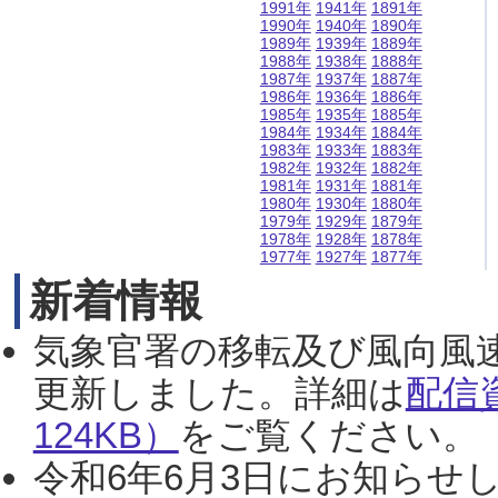
1991年
1941年
1891年
1990年
1940年
1890年
1989年
1939年
1889年
1988年
1938年
1888年
1987年
1937年
1887年
1986年
1936年
1886年
1985年
1935年
1885年
1984年
1934年
1884年
1983年
1933年
1883年
1982年
1932年
1882年
1981年
1931年
1881年
1980年
1930年
1880年
1979年
1929年
1879年
1978年
1928年
1878年
1977年
1927年
1877年
新着情報
気象官署の移転及び風向風
更新しました。詳細は
配信
124KB）
をご覧ください。（2
令和6年6月3日にお知らせし