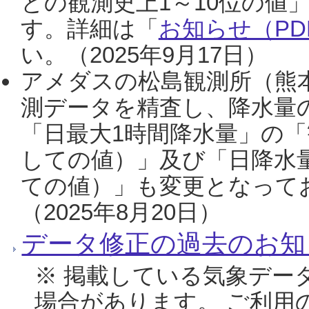
との観測史上1～10位の値
す。詳細は「
お知らせ（PDF
い。（2025年9月17日）
アメダスの松島観測所（熊本
測データを精査し、降水量
「日最大1時間降水量」の「
しての値）」及び「日降水
ての値）」も変更となって
（2025年8月20日）
データ修正の過去のお知
※ 掲載している気象デー
場合があります。 ご利用