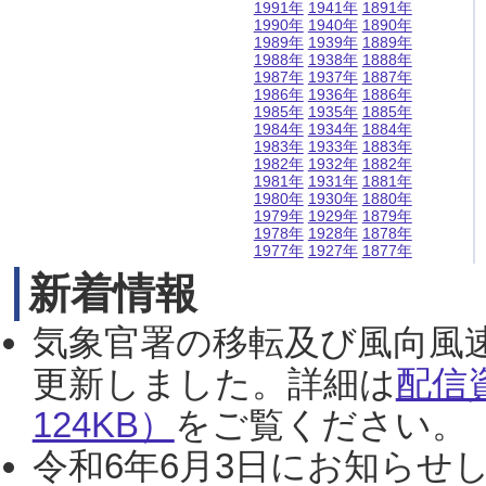
1991年
1941年
1891年
1990年
1940年
1890年
1989年
1939年
1889年
1988年
1938年
1888年
1987年
1937年
1887年
1986年
1936年
1886年
1985年
1935年
1885年
1984年
1934年
1884年
1983年
1933年
1883年
1982年
1932年
1882年
1981年
1931年
1881年
1980年
1930年
1880年
1979年
1929年
1879年
1978年
1928年
1878年
1977年
1927年
1877年
新着情報
気象官署の移転及び風向風
更新しました。詳細は
配信
124KB）
をご覧ください。（2
令和6年6月3日にお知らせし