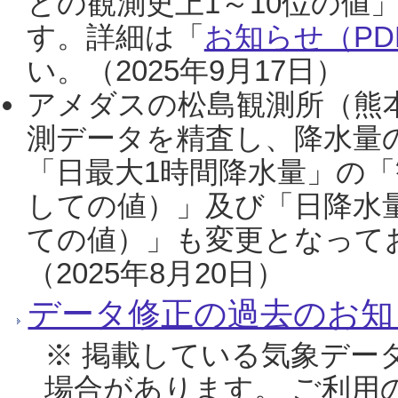
との観測史上1～10位の値
す。詳細は「
お知らせ（PDF
い。（2025年9月17日）
アメダスの松島観測所（熊本
測データを精査し、降水量
「日最大1時間降水量」の「
しての値）」及び「日降水
ての値）」も変更となって
（2025年8月20日）
データ修正の過去のお知
※ 掲載している気象デー
場合があります。 ご利用