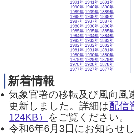
1991年
1941年
1891年
1990年
1940年
1890年
1989年
1939年
1889年
1988年
1938年
1888年
1987年
1937年
1887年
1986年
1936年
1886年
1985年
1935年
1885年
1984年
1934年
1884年
1983年
1933年
1883年
1982年
1932年
1882年
1981年
1931年
1881年
1980年
1930年
1880年
1979年
1929年
1879年
1978年
1928年
1878年
1977年
1927年
1877年
新着情報
気象官署の移転及び風向風
更新しました。詳細は
配信
124KB）
をご覧ください。（2
令和6年6月3日にお知らせし