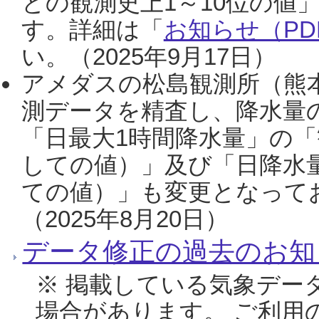
との観測史上1～10位の値
す。詳細は「
お知らせ（PDF
い。（2025年9月17日）
アメダスの松島観測所（熊本
測データを精査し、降水量
「日最大1時間降水量」の「
しての値）」及び「日降水
ての値）」も変更となって
（2025年8月20日）
データ修正の過去のお知
※ 掲載している気象デー
場合があります。 ご利用