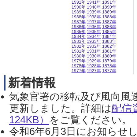
1991年
1941年
1891年
1990年
1940年
1890年
1989年
1939年
1889年
1988年
1938年
1888年
1987年
1937年
1887年
1986年
1936年
1886年
1985年
1935年
1885年
1984年
1934年
1884年
1983年
1933年
1883年
1982年
1932年
1882年
1981年
1931年
1881年
1980年
1930年
1880年
1979年
1929年
1879年
1978年
1928年
1878年
1977年
1927年
1877年
新着情報
気象官署の移転及び風向風
更新しました。詳細は
配信
124KB）
をご覧ください。（2
令和6年6月3日にお知らせし