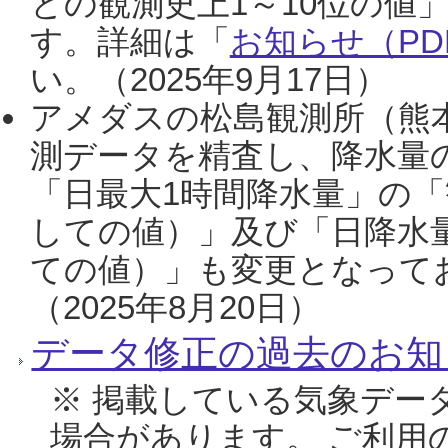
との観測史上1～10位の値
す。詳細は「
お知らせ（PDF
い。（2025年9月17日）
アメダスの松島観測所（熊本
測データを精査し、降水量
「日最大1時間降水量」の「
しての値）」及び「日降水
ての値）」も変更となって
（2025年8月20日）
データ修正の過去のお知
※ 掲載している気象デー
場合があります。 ご利用