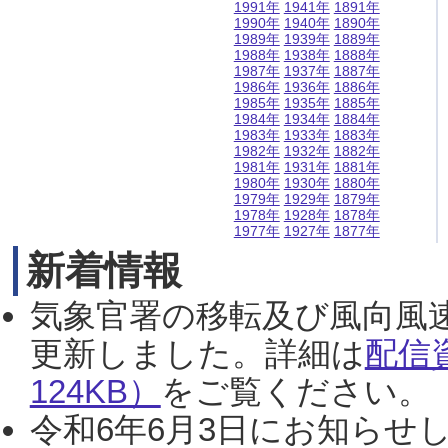
1991年
1941年
1891年
1990年
1940年
1890年
1989年
1939年
1889年
1988年
1938年
1888年
1987年
1937年
1887年
1986年
1936年
1886年
1985年
1935年
1885年
1984年
1934年
1884年
1983年
1933年
1883年
1982年
1932年
1882年
1981年
1931年
1881年
1980年
1930年
1880年
1979年
1929年
1879年
1978年
1928年
1878年
1977年
1927年
1877年
新着情報
気象官署の移転及び風向風
更新しました。詳細は
配信
124KB）
をご覧ください。（2
令和6年6月3日にお知らせし