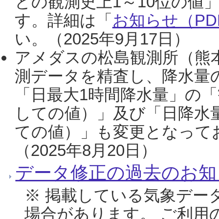
との観測史上1～10位の値
す。詳細は「
お知らせ（PDF
い。（2025年9月17日）
アメダスの松島観測所（熊本
測データを精査し、降水量
「日最大1時間降水量」の「
しての値）」及び「日降水
ての値）」も変更となって
（2025年8月20日）
データ修正の過去のお知
※ 掲載している気象デー
場合があります。 ご利用