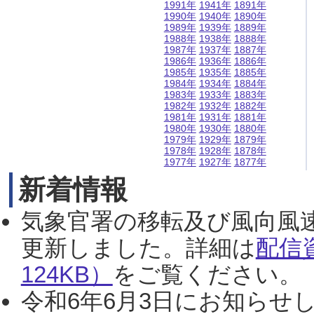
1991年
1941年
1891年
1990年
1940年
1890年
1989年
1939年
1889年
1988年
1938年
1888年
1987年
1937年
1887年
1986年
1936年
1886年
1985年
1935年
1885年
1984年
1934年
1884年
1983年
1933年
1883年
1982年
1932年
1882年
1981年
1931年
1881年
1980年
1930年
1880年
1979年
1929年
1879年
1978年
1928年
1878年
1977年
1927年
1877年
新着情報
気象官署の移転及び風向風
更新しました。詳細は
配信
124KB）
をご覧ください。（2
令和6年6月3日にお知らせし