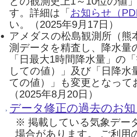
との観測史上1～10位の値
す。詳細は「
お知らせ（PDF
い。（2025年9月17日）
アメダスの松島観測所（熊本
測データを精査し、降水量
「日最大1時間降水量」の「
しての値）」及び「日降水
ての値）」も変更となって
（2025年8月20日）
データ修正の過去のお知
※ 掲載している気象デー
場合があります。 ご利用