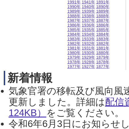
1991年
1941年
1891年
1990年
1940年
1890年
1989年
1939年
1889年
1988年
1938年
1888年
1987年
1937年
1887年
1986年
1936年
1886年
1985年
1935年
1885年
1984年
1934年
1884年
1983年
1933年
1883年
1982年
1932年
1882年
1981年
1931年
1881年
1980年
1930年
1880年
1979年
1929年
1879年
1978年
1928年
1878年
1977年
1927年
1877年
新着情報
気象官署の移転及び風向風
更新しました。詳細は
配信
124KB）
をご覧ください。（2
令和6年6月3日にお知らせし