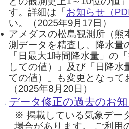
との観測史上1～10位の値
す。詳細は「
お知らせ（PDF
い。（2025年9月17日）
アメダスの松島観測所（熊本
測データを精査し、降水量
「日最大1時間降水量」の「
しての値）」及び「日降水
ての値）」も変更となって
（2025年8月20日）
データ修正の過去のお知
※ 掲載している気象デー
場合があります。 ご利用