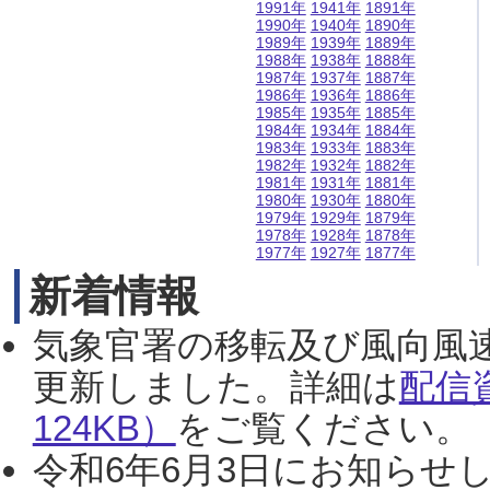
1991年
1941年
1891年
1990年
1940年
1890年
1989年
1939年
1889年
1988年
1938年
1888年
1987年
1937年
1887年
1986年
1936年
1886年
1985年
1935年
1885年
1984年
1934年
1884年
1983年
1933年
1883年
1982年
1932年
1882年
1981年
1931年
1881年
1980年
1930年
1880年
1979年
1929年
1879年
1978年
1928年
1878年
1977年
1927年
1877年
新着情報
気象官署の移転及び風向風
更新しました。詳細は
配信
124KB）
をご覧ください。（2
令和6年6月3日にお知らせし