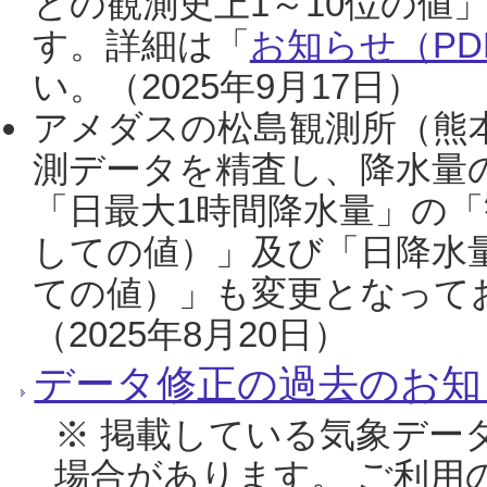
との観測史上1～10位の値
す。詳細は「
お知らせ（PDF
い。（2025年9月17日）
アメダスの松島観測所（熊本
測データを精査し、降水量
「日最大1時間降水量」の「
しての値）」及び「日降水
ての値）」も変更となって
（2025年8月20日）
データ修正の過去のお知
※ 掲載している気象デー
場合があります。 ご利用