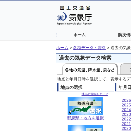
ホーム
防災情
ホーム
>
各種データ・資料
>
過去の気象
過去の気象データ検索
地点と年月日時を選択して、表示するデ
地点の選択
年月
地点の選択をクリア
202
202
202
202
都府県・地方を選択
202
202
202