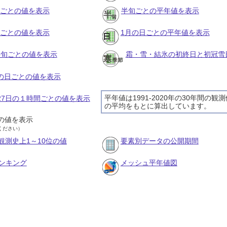
月ごとの値を表示
半旬ごとの平年値を表示
旬ごとの値を表示
1月の日ごとの平年値を表示
の半旬ごとの値を表示
霜・雪・結氷の初終日と初冠雪
月の日ごとの値を表示
平年値は1991-2020年の30年間の観
月27日の１時間ごとの値を表示
の平均をもとに算出しています。
の値を表示
ください）
観測史上1～10位の値
要素別データの公開期間
ンキング
メッシュ平年値図