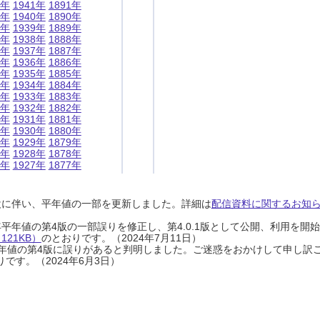
1年
1941年
1891年
0年
1940年
1890年
9年
1939年
1889年
8年
1938年
1888年
7年
1937年
1887年
6年
1936年
1886年
5年
1935年
1885年
4年
1934年
1884年
3年
1933年
1883年
2年
1932年
1882年
1年
1931年
1881年
0年
1930年
1880年
9年
1929年
1879年
8年
1928年
1878年
7年
1927年
1877年
設に伴い、平年値の一部を更新しました。詳細は
配信資料に関するお知らせ
0年平年値の第4版の一部誤りを修正し、第4.0.1版として公開、利用を
21KB）
のとおりです。（2024年7月11日）
0年平年値の第4版に誤りがあると判明しました。ご迷惑をおかけして申し訳
です。（2024年6月3日）