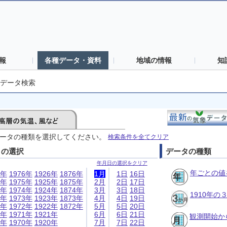
報
各種データ・資料
地域の情報
知
データ検索
ータの種類を選択してください。
検索条件を全てクリア
日の選択
データの種類
年月日の選択をクリア
年ごとの値
6年
1976年
1926年
1876年
1月
1日
16日
5年
1975年
1925年
1875年
2月
2日
17日
4年
1974年
1924年
1874年
3月
3日
18日
1910年
3年
1973年
1923年
1873年
4月
4日
19日
2年
1972年
1922年
1872年
5月
5日
20日
1年
1971年
1921年
6月
6日
21日
観測開始か
0年
1970年
1920年
7月
7日
22日