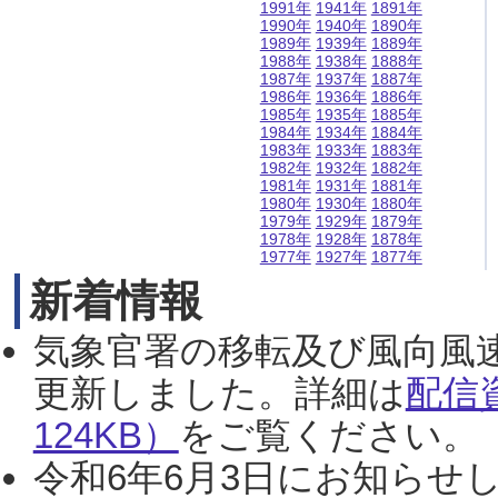
1991年
1941年
1891年
1990年
1940年
1890年
1989年
1939年
1889年
1988年
1938年
1888年
1987年
1937年
1887年
1986年
1936年
1886年
1985年
1935年
1885年
1984年
1934年
1884年
1983年
1933年
1883年
1982年
1932年
1882年
1981年
1931年
1881年
1980年
1930年
1880年
1979年
1929年
1879年
1978年
1928年
1878年
1977年
1927年
1877年
新着情報
気象官署の移転及び風向風
更新しました。詳細は
配信
124KB）
をご覧ください。（2
令和6年6月3日にお知らせし