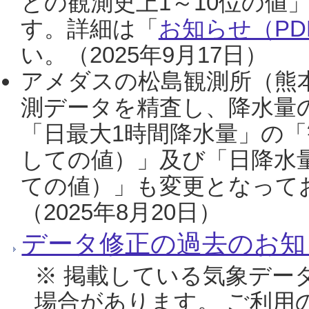
との観測史上1～10位の値
す。詳細は「
お知らせ（PDF
い。（2025年9月17日）
アメダスの松島観測所（熊本
測データを精査し、降水量
「日最大1時間降水量」の「
しての値）」及び「日降水
ての値）」も変更となって
（2025年8月20日）
データ修正の過去のお知
※ 掲載している気象デー
場合があります。 ご利用