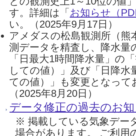
との観測史上1～10位の値
す。詳細は「
お知らせ（PDF
い。（2025年9月17日）
アメダスの松島観測所（熊本
測データを精査し、降水量
「日最大1時間降水量」の「
しての値）」及び「日降水
ての値）」も変更となって
（2025年8月20日）
データ修正の過去のお知
※ 掲載している気象デー
場合があります。 ご利用