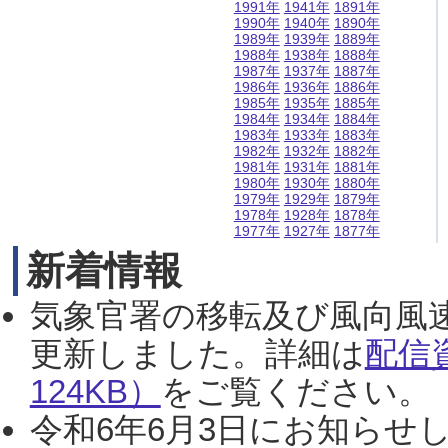
1991年
1941年
1891年
1990年
1940年
1890年
1989年
1939年
1889年
1988年
1938年
1888年
1987年
1937年
1887年
1986年
1936年
1886年
1985年
1935年
1885年
1984年
1934年
1884年
1983年
1933年
1883年
1982年
1932年
1882年
1981年
1931年
1881年
1980年
1930年
1880年
1979年
1929年
1879年
1978年
1928年
1878年
1977年
1927年
1877年
新着情報
気象官署の移転及び風向風
更新しました。詳細は
配信
124KB）
をご覧ください。（2
令和6年6月3日にお知らせし