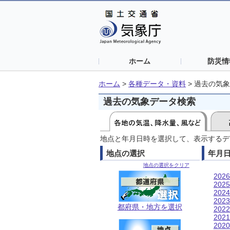
ホーム
防災情
ホーム
>
各種データ・資料
>
過去の気象
過去の気象データ検索
地点と年月日時を選択して、表示するデ
地点の選択
年月
地点の選択をクリア
202
202
202
202
都府県・地方を選択
202
202
202