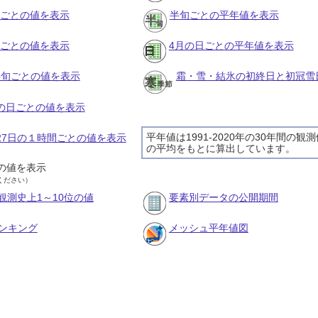
月ごとの値を表示
半旬ごとの平年値を表示
旬ごとの値を表示
4月の日ごとの平年値を表示
の半旬ごとの値を表示
霜・雪・結氷の初終日と初冠雪
月の日ごとの値を表示
平年値は1991-2020年の30年間の観
月27日の１時間ごとの値を表示
の平均をもとに算出しています。
の値を表示
ください）
観測史上1～10位の値
要素別データの公開期間
ンキング
メッシュ平年値図