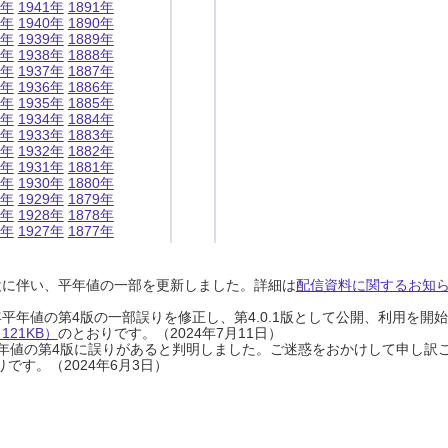
1年
1941年
1891年
0年
1940年
1890年
9年
1939年
1889年
8年
1938年
1888年
7年
1937年
1887年
6年
1936年
1886年
5年
1935年
1885年
4年
1934年
1884年
3年
1933年
1883年
2年
1932年
1882年
1年
1931年
1881年
0年
1930年
1880年
9年
1929年
1879年
8年
1928年
1878年
7年
1927年
1877年
設に伴い、平年値の一部を更新しました。詳細は
配信資料に関するお知らせ
0年平年値の第4版の一部誤りを修正し、第4.0.1版として公開、利用を
21KB）
のとおりです。（2024年7月11日）
0年平年値の第4版に誤りがあると判明しました。ご迷惑をおかけして申し訳
です。（2024年6月3日）