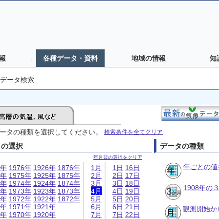
報
各種データ・資料
地域の情報
知
データ検索
ータの種類を選択してください。
検索条件を全てクリア
日の選択
データの種類
年月日の選択をクリア
年ごとの値
6年
1976年
1926年
1876年
1月
1日
16日
5年
1975年
1925年
1875年
2月
2日
17日
4年
1974年
1924年
1874年
3月
3日
18日
1908年
3年
1973年
1923年
1873年
4月
4日
19日
2年
1972年
1922年
1872年
5月
5日
20日
1年
1971年
1921年
6月
6日
21日
観測開始か
0年
1970年
1920年
7月
7日
22日