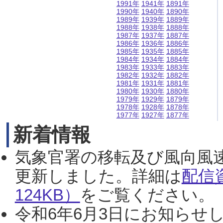
1991年
1941年
1891年
1990年
1940年
1890年
1989年
1939年
1889年
1988年
1938年
1888年
1987年
1937年
1887年
1986年
1936年
1886年
1985年
1935年
1885年
1984年
1934年
1884年
1983年
1933年
1883年
1982年
1932年
1882年
1981年
1931年
1881年
1980年
1930年
1880年
1979年
1929年
1879年
1978年
1928年
1878年
1977年
1927年
1877年
新着情報
気象官署の移転及び風向風
更新しました。詳細は
配信
124KB）
をご覧ください。（2
令和6年6月3日にお知らせし