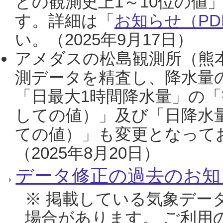
との観測史上1～10位の値
す。詳細は「
お知らせ（PDF
い。（2025年9月17日）
アメダスの松島観測所（熊本
測データを精査し、降水量
「日最大1時間降水量」の「
しての値）」及び「日降水
ての値）」も変更となって
（2025年8月20日）
データ修正の過去のお知
※ 掲載している気象デー
場合があります。 ご利用