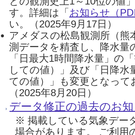
との観測史上1～10位の値
す。詳細は「
お知らせ（PDF
い。（2025年9月17日）
アメダスの松島観測所（熊本
測データを精査し、降水量
「日最大1時間降水量」の「
しての値）」及び「日降水
ての値）」も変更となって
（2025年8月20日）
データ修正の過去のお知
※ 掲載している気象デー
場合があります。 ご利用