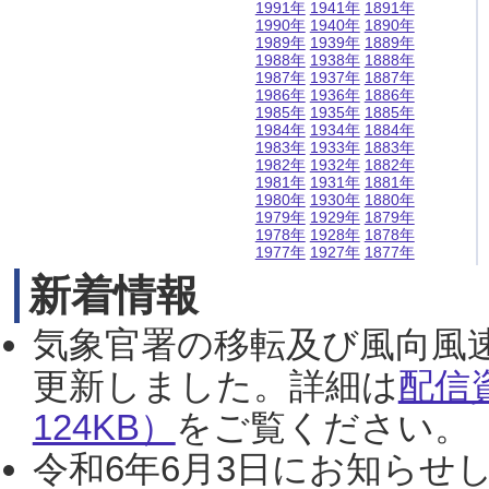
1991年
1941年
1891年
1990年
1940年
1890年
1989年
1939年
1889年
1988年
1938年
1888年
1987年
1937年
1887年
1986年
1936年
1886年
1985年
1935年
1885年
1984年
1934年
1884年
1983年
1933年
1883年
1982年
1932年
1882年
1981年
1931年
1881年
1980年
1930年
1880年
1979年
1929年
1879年
1978年
1928年
1878年
1977年
1927年
1877年
新着情報
気象官署の移転及び風向風
更新しました。詳細は
配信
124KB）
をご覧ください。（2
令和6年6月3日にお知らせし