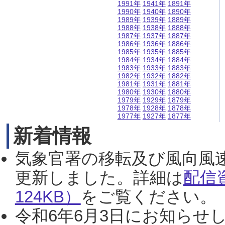
1991年
1941年
1891年
1990年
1940年
1890年
1989年
1939年
1889年
1988年
1938年
1888年
1987年
1937年
1887年
1986年
1936年
1886年
1985年
1935年
1885年
1984年
1934年
1884年
1983年
1933年
1883年
1982年
1932年
1882年
1981年
1931年
1881年
1980年
1930年
1880年
1979年
1929年
1879年
1978年
1928年
1878年
1977年
1927年
1877年
新着情報
気象官署の移転及び風向風
更新しました。詳細は
配信
124KB）
をご覧ください。（2
令和6年6月3日にお知らせし