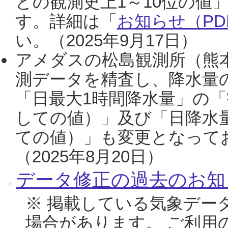
との観測史上1～10位の値
す。詳細は「
お知らせ（PDF
い。（2025年9月17日）
アメダスの松島観測所（熊本
測データを精査し、降水量
「日最大1時間降水量」の「
しての値）」及び「日降水
ての値）」も変更となって
（2025年8月20日）
データ修正の過去のお知
※ 掲載している気象デー
場合があります。 ご利用