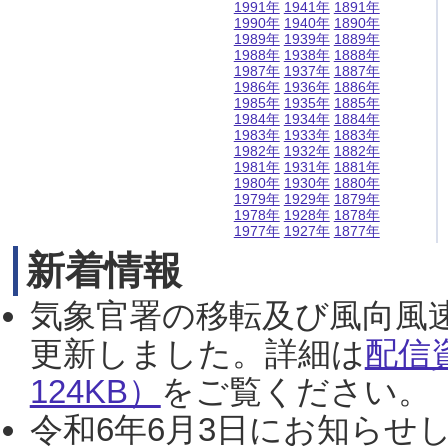
1991年
1941年
1891年
1990年
1940年
1890年
1989年
1939年
1889年
1988年
1938年
1888年
1987年
1937年
1887年
1986年
1936年
1886年
1985年
1935年
1885年
1984年
1934年
1884年
1983年
1933年
1883年
1982年
1932年
1882年
1981年
1931年
1881年
1980年
1930年
1880年
1979年
1929年
1879年
1978年
1928年
1878年
1977年
1927年
1877年
新着情報
気象官署の移転及び風向風
更新しました。詳細は
配信
124KB）
をご覧ください。（2
令和6年6月3日にお知らせし