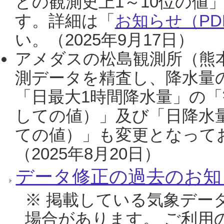
との観測史上1～10位の値
す。詳細は「
お知らせ（PDF
い。（2025年9月17日）
アメダスの松島観測所（熊本
測データを精査し、降水量
「日最大1時間降水量」の「
しての値）」及び「日降水
ての値）」も変更となって
（2025年8月20日）
データ修正の過去のお知
※ 掲載している気象デー
場合があります。 ご利用