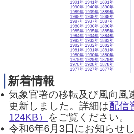
1991年
1941年
1891年
1990年
1940年
1890年
1989年
1939年
1889年
1988年
1938年
1888年
1987年
1937年
1887年
1986年
1936年
1886年
1985年
1935年
1885年
1984年
1934年
1884年
1983年
1933年
1883年
1982年
1932年
1882年
1981年
1931年
1881年
1980年
1930年
1880年
1979年
1929年
1879年
1978年
1928年
1878年
1977年
1927年
1877年
新着情報
気象官署の移転及び風向風
更新しました。詳細は
配信
124KB）
をご覧ください。（2
令和6年6月3日にお知らせし