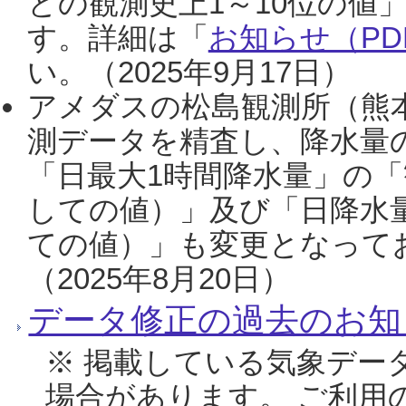
との観測史上1～10位の値
す。詳細は「
お知らせ（PDF
い。（2025年9月17日）
アメダスの松島観測所（熊本
測データを精査し、降水量
「日最大1時間降水量」の「
しての値）」及び「日降水
ての値）」も変更となって
（2025年8月20日）
データ修正の過去のお知
※ 掲載している気象デー
場合があります。 ご利用