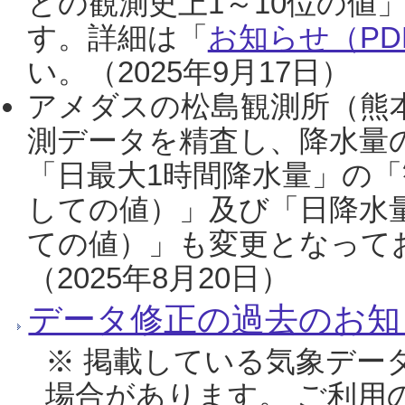
との観測史上1～10位の値
す。詳細は「
お知らせ（PDF
い。（2025年9月17日）
アメダスの松島観測所（熊本
測データを精査し、降水量
「日最大1時間降水量」の「
しての値）」及び「日降水
ての値）」も変更となって
（2025年8月20日）
データ修正の過去のお知
※ 掲載している気象デー
場合があります。 ご利用