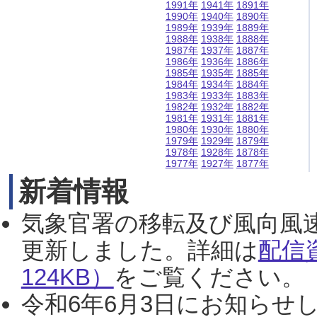
1991年
1941年
1891年
1990年
1940年
1890年
1989年
1939年
1889年
1988年
1938年
1888年
1987年
1937年
1887年
1986年
1936年
1886年
1985年
1935年
1885年
1984年
1934年
1884年
1983年
1933年
1883年
1982年
1932年
1882年
1981年
1931年
1881年
1980年
1930年
1880年
1979年
1929年
1879年
1978年
1928年
1878年
1977年
1927年
1877年
新着情報
気象官署の移転及び風向風
更新しました。詳細は
配信
124KB）
をご覧ください。（2
令和6年6月3日にお知らせし