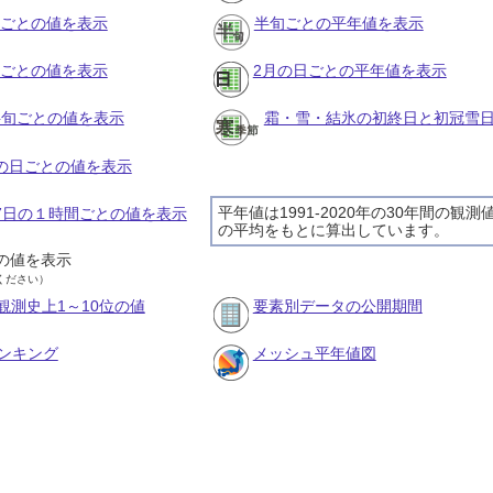
月ごとの値を表示
半旬ごとの平年値を表示
旬ごとの値を表示
2月の日ごとの平年値を表示
の半旬ごとの値を表示
霜・雪・結氷の初終日と初冠雪
月の日ごとの値を表示
平年値は1991-2020年の30年間の観測
月7日の１時間ごとの値を表示
の平均をもとに算出しています。
の値を表示
ください）
観測史上1～10位の値
要素別データの公開期間
ンキング
メッシュ平年値図