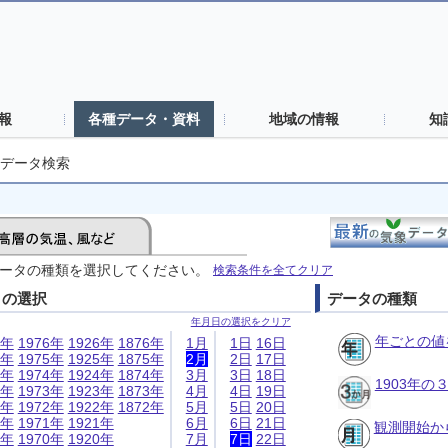
報
各種データ・資料
地域の情報
知
データ検索
ータの種類を選択してください。
検索条件を全てクリア
日の選択
データの種類
年月日の選択をクリア
年ごとの値
6年
1976年
1926年
1876年
1月
1日
16日
5年
1975年
1925年
1875年
2月
2日
17日
4年
1974年
1924年
1874年
3月
3日
18日
1903年
3年
1973年
1923年
1873年
4月
4日
19日
2年
1972年
1922年
1872年
5月
5日
20日
1年
1971年
1921年
6月
6日
21日
観測開始か
0年
1970年
1920年
7月
7日
22日