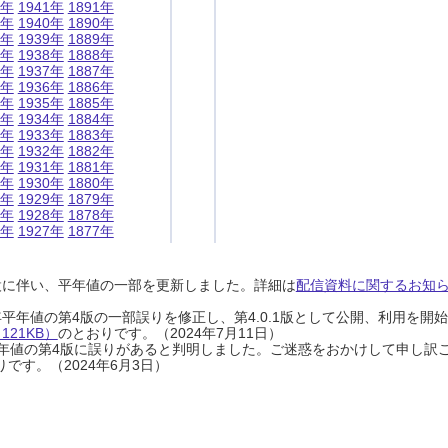
1年
1941年
1891年
0年
1940年
1890年
9年
1939年
1889年
8年
1938年
1888年
7年
1937年
1887年
6年
1936年
1886年
5年
1935年
1885年
4年
1934年
1884年
3年
1933年
1883年
2年
1932年
1882年
1年
1931年
1881年
0年
1930年
1880年
9年
1929年
1879年
8年
1928年
1878年
7年
1927年
1877年
設に伴い、平年値の一部を更新しました。詳細は
配信資料に関するお知らせ
0年平年値の第4版の一部誤りを修正し、第4.0.1版として公開、利用を
21KB）
のとおりです。（2024年7月11日）
0年平年値の第4版に誤りがあると判明しました。ご迷惑をおかけして申し訳
です。（2024年6月3日）