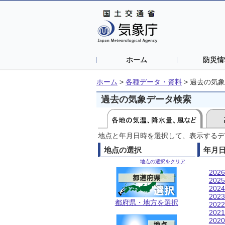
ホーム
防災情
ホーム
>
各種データ・資料
>
過去の気象
過去の気象データ検索
地点と年月日時を選択して、表示するデ
地点の選択
年月
地点の選択をクリア
202
202
202
202
都府県・地方を選択
202
202
202