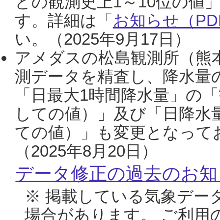
との観測史上1～10位の値
す。詳細は「
お知らせ（PDF
い。（2025年9月17日）
アメダスの松島観測所（熊本
測データを精査し、降水量
「日最大1時間降水量」の「
しての値）」及び「日降水
ての値）」も変更となって
（2025年8月20日）
データ修正の過去のお知
※ 掲載している気象デー
場合があります。 ご利用