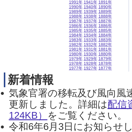
1991年
1941年
1891年
1990年
1940年
1890年
1989年
1939年
1889年
1988年
1938年
1888年
1987年
1937年
1887年
1986年
1936年
1886年
1985年
1935年
1885年
1984年
1934年
1884年
1983年
1933年
1883年
1982年
1932年
1882年
1981年
1931年
1881年
1980年
1930年
1880年
1979年
1929年
1879年
1978年
1928年
1878年
1977年
1927年
1877年
新着情報
気象官署の移転及び風向風
更新しました。詳細は
配信
124KB）
をご覧ください。（2
令和6年6月3日にお知らせし