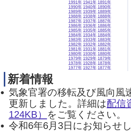
1991年
1941年
1891年
1990年
1940年
1890年
1989年
1939年
1889年
1988年
1938年
1888年
1987年
1937年
1887年
1986年
1936年
1886年
1985年
1935年
1885年
1984年
1934年
1884年
1983年
1933年
1883年
1982年
1932年
1882年
1981年
1931年
1881年
1980年
1930年
1880年
1979年
1929年
1879年
1978年
1928年
1878年
1977年
1927年
1877年
新着情報
気象官署の移転及び風向風
更新しました。詳細は
配信
124KB）
をご覧ください。（2
令和6年6月3日にお知らせし