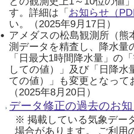
との観測史上1～10位の値
す。詳細は「
お知らせ（PDF
い。（2025年9月17日）
アメダスの松島観測所（熊本
測データを精査し、降水量
「日最大1時間降水量」の「
しての値）」及び「日降水
ての値）」も変更となって
（2025年8月20日）
データ修正の過去のお知
※ 掲載している気象デー
場合があります。 ご利用