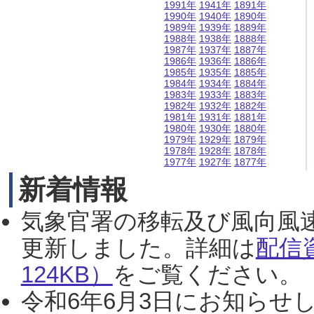
1991年
1941年
1891年
1990年
1940年
1890年
1989年
1939年
1889年
1988年
1938年
1888年
1987年
1937年
1887年
1986年
1936年
1886年
1985年
1935年
1885年
1984年
1934年
1884年
1983年
1933年
1883年
1982年
1932年
1882年
1981年
1931年
1881年
1980年
1930年
1880年
1979年
1929年
1879年
1978年
1928年
1878年
1977年
1927年
1877年
新着情報
気象官署の移転及び風向風
更新しました。詳細は
配信
124KB）
をご覧ください。（2
令和6年6月3日にお知らせし