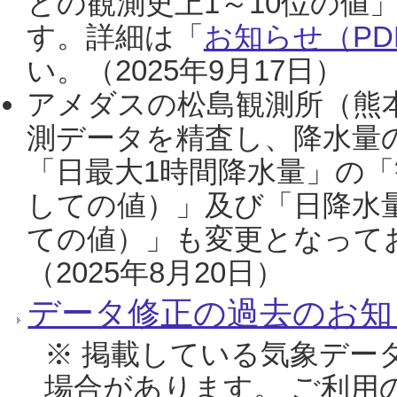
との観測史上1～10位の値
す。詳細は「
お知らせ（PDF
い。（2025年9月17日）
アメダスの松島観測所（熊本
測データを精査し、降水量
「日最大1時間降水量」の「
しての値）」及び「日降水
ての値）」も変更となって
（2025年8月20日）
データ修正の過去のお知
※ 掲載している気象デー
場合があります。 ご利用