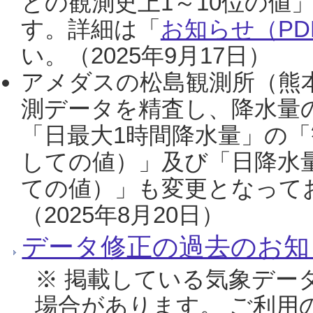
との観測史上1～10位の値
す。詳細は「
お知らせ（PDF
い。（2025年9月17日）
アメダスの松島観測所（熊本
測データを精査し、降水量
「日最大1時間降水量」の「
しての値）」及び「日降水
ての値）」も変更となって
（2025年8月20日）
データ修正の過去のお知
※ 掲載している気象デー
場合があります。 ご利用