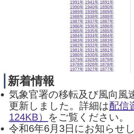
1991年
1941年
1891年
1990年
1940年
1890年
1989年
1939年
1889年
1988年
1938年
1888年
1987年
1937年
1887年
1986年
1936年
1886年
1985年
1935年
1885年
1984年
1934年
1884年
1983年
1933年
1883年
1982年
1932年
1882年
1981年
1931年
1881年
1980年
1930年
1880年
1979年
1929年
1879年
1978年
1928年
1878年
1977年
1927年
1877年
新着情報
気象官署の移転及び風向風
更新しました。詳細は
配信
124KB）
をご覧ください。（2
令和6年6月3日にお知らせし