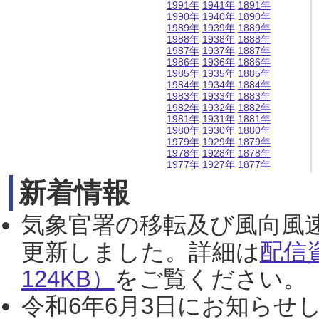
1991年
1941年
1891年
1990年
1940年
1890年
1989年
1939年
1889年
1988年
1938年
1888年
1987年
1937年
1887年
1986年
1936年
1886年
1985年
1935年
1885年
1984年
1934年
1884年
1983年
1933年
1883年
1982年
1932年
1882年
1981年
1931年
1881年
1980年
1930年
1880年
1979年
1929年
1879年
1978年
1928年
1878年
1977年
1927年
1877年
新着情報
気象官署の移転及び風向風
更新しました。詳細は
配信
124KB）
をご覧ください。（2
令和6年6月3日にお知らせし