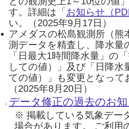
との観測史上1～10位の値
す。詳細は「
お知らせ（PDF
い。（2025年9月17日）
アメダスの松島観測所（熊本
測データを精査し、降水量
「日最大1時間降水量」の「
しての値）」及び「日降水
ての値）」も変更となって
（2025年8月20日）
データ修正の過去のお知
※ 掲載している気象デー
場合があります。 ご利用