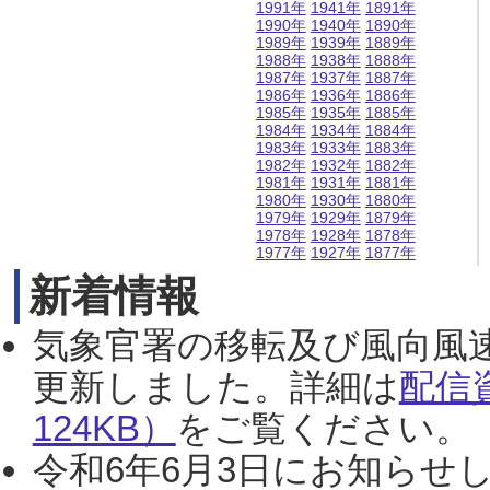
1991年
1941年
1891年
1990年
1940年
1890年
1989年
1939年
1889年
1988年
1938年
1888年
1987年
1937年
1887年
1986年
1936年
1886年
1985年
1935年
1885年
1984年
1934年
1884年
1983年
1933年
1883年
1982年
1932年
1882年
1981年
1931年
1881年
1980年
1930年
1880年
1979年
1929年
1879年
1978年
1928年
1878年
1977年
1927年
1877年
新着情報
気象官署の移転及び風向風
更新しました。詳細は
配信
124KB）
をご覧ください。（2
令和6年6月3日にお知らせし