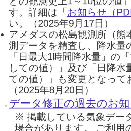
との観測史上1～10位の値
す。詳細は「
お知らせ（PDF
い。（2025年9月17日）
アメダスの松島観測所（熊本
測データを精査し、降水量
「日最大1時間降水量」の「
しての値）」及び「日降水
ての値）」も変更となって
（2025年8月20日）
データ修正の過去のお知
※ 掲載している気象デー
場合があります。 ご利用