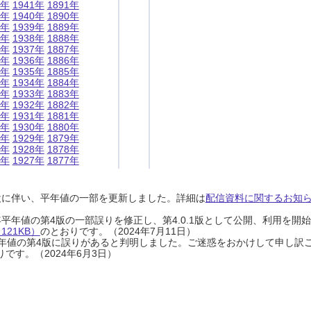
1年
1941年
1891年
0年
1940年
1890年
9年
1939年
1889年
8年
1938年
1888年
7年
1937年
1887年
6年
1936年
1886年
5年
1935年
1885年
4年
1934年
1884年
3年
1933年
1883年
2年
1932年
1882年
1年
1931年
1881年
0年
1930年
1880年
9年
1929年
1879年
8年
1928年
1878年
7年
1927年
1877年
設に伴い、平年値の一部を更新しました。詳細は
配信資料に関するお知らせ
0年平年値の第4版の一部誤りを修正し、第4.0.1版として公開、利用を
21KB）
のとおりです。（2024年7月11日）
0年平年値の第4版に誤りがあると判明しました。ご迷惑をおかけして申し訳
です。（2024年6月3日）