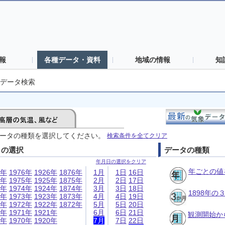
報
各種データ・資料
地域の情報
知
データ検索
ータの種類を選択してください。
検索条件を全てクリア
日の選択
データの種類
年月日の選択をクリア
年ごとの値
6年
1976年
1926年
1876年
1月
1日
16日
5年
1975年
1925年
1875年
2月
2日
17日
4年
1974年
1924年
1874年
3月
3日
18日
1898年
3年
1973年
1923年
1873年
4月
4日
19日
2年
1972年
1922年
1872年
5月
5日
20日
1年
1971年
1921年
6月
6日
21日
観測開始か
0年
1970年
1920年
7月
7日
22日