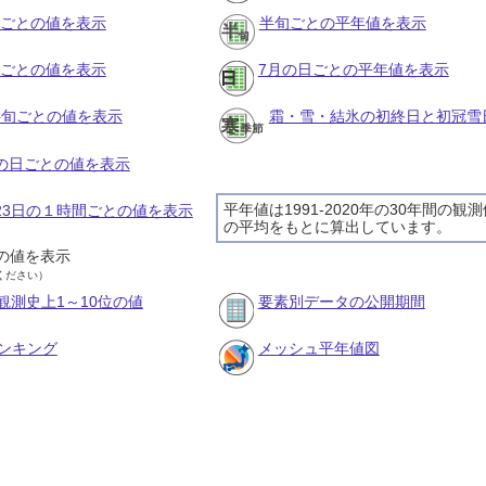
月ごとの値を表示
半旬ごとの平年値を表示
旬ごとの値を表示
7月の日ごとの平年値を表示
の半旬ごとの値を表示
霜・雪・結氷の初終日と初冠雪
月の日ごとの値を表示
平年値は1991-2020年の30年間の観
月23日の１時間ごとの値を表示
の平均をもとに算出しています。
の値を表示
ください）
観測史上1～10位の値
要素別データの公開期間
ンキング
メッシュ平年値図