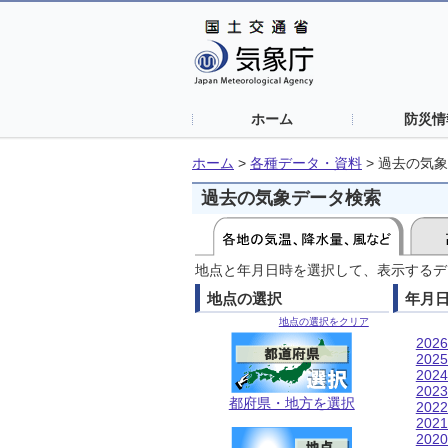
ホーム
防災情
ホーム
>
各種データ・資料
>
過去の気象
過去の気象データ検索
地点と年月日時を選択して、表示するデ
地点の選択
年月
地点の選択をクリア
202
202
202
202
都府県・地方を選択
202
202
202