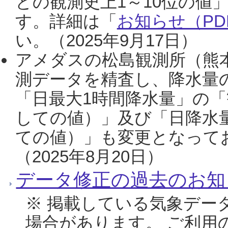
との観測史上1～10位の値
す。詳細は「
お知らせ（PDF
い。（2025年9月17日）
アメダスの松島観測所（熊本
測データを精査し、降水量
「日最大1時間降水量」の「
しての値）」及び「日降水
ての値）」も変更となって
（2025年8月20日）
データ修正の過去のお知
※ 掲載している気象デー
場合があります。 ご利用