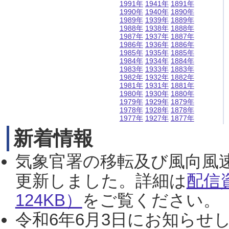
1991年
1941年
1891年
1990年
1940年
1890年
1989年
1939年
1889年
1988年
1938年
1888年
1987年
1937年
1887年
1986年
1936年
1886年
1985年
1935年
1885年
1984年
1934年
1884年
1983年
1933年
1883年
1982年
1932年
1882年
1981年
1931年
1881年
1980年
1930年
1880年
1979年
1929年
1879年
1978年
1928年
1878年
1977年
1927年
1877年
新着情報
気象官署の移転及び風向風
更新しました。詳細は
配信
124KB）
をご覧ください。（2
令和6年6月3日にお知らせし