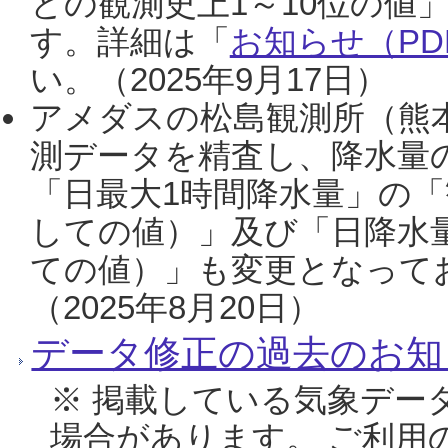
との観測史上1～10位の値
す。詳細は「
お知らせ（PDF
い。（2025年9月17日）
アメダスの松島観測所（熊本
測データを精査し、降水量
「日最大1時間降水量」の「
しての値）」及び「日降水
ての値）」も変更となって
（2025年8月20日）
データ修正の過去のお知
※ 掲載している気象デー
場合があります。 ご利用