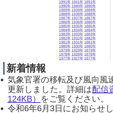
1991年
1941年
1891年
1990年
1940年
1890年
1989年
1939年
1889年
1988年
1938年
1888年
1987年
1937年
1887年
1986年
1936年
1886年
1985年
1935年
1885年
1984年
1934年
1884年
1983年
1933年
1883年
1982年
1932年
1882年
1981年
1931年
1881年
1980年
1930年
1880年
1979年
1929年
1879年
1978年
1928年
1878年
1977年
1927年
1877年
新着情報
気象官署の移転及び風向風
更新しました。詳細は
配信
124KB）
をご覧ください。（2
令和6年6月3日にお知らせし