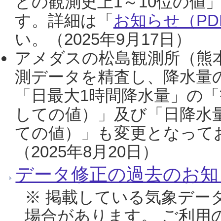
との観測史上1～10位の値
す。詳細は「
お知らせ（PDF
い。（2025年9月17日）
アメダスの松島観測所（熊本
測データを精査し、降水量
「日最大1時間降水量」の「
しての値）」及び「日降水
ての値）」も変更となって
（2025年8月20日）
データ修正の過去のお知
※ 掲載している気象デー
場合があります。 ご利用