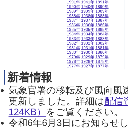
1991年
1941年
1891年
1990年
1940年
1890年
1989年
1939年
1889年
1988年
1938年
1888年
1987年
1937年
1887年
1986年
1936年
1886年
1985年
1935年
1885年
1984年
1934年
1884年
1983年
1933年
1883年
1982年
1932年
1882年
1981年
1931年
1881年
1980年
1930年
1880年
1979年
1929年
1879年
1978年
1928年
1878年
1977年
1927年
1877年
新着情報
気象官署の移転及び風向風
更新しました。詳細は
配信
124KB）
をご覧ください。（2
令和6年6月3日にお知らせし