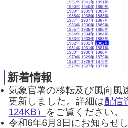
1991年
1941年
1891年
1990年
1940年
1890年
1989年
1939年
1889年
1988年
1938年
1888年
1987年
1937年
1887年
1986年
1936年
1886年
1985年
1935年
1885年
1984年
1934年
1884年
1983年
1933年
1883年
1982年
1932年
1882年
1981年
1931年
1881年
1980年
1930年
1880年
1979年
1929年
1879年
1978年
1928年
1878年
1977年
1927年
1877年
新着情報
気象官署の移転及び風向風
更新しました。詳細は
配信
124KB）
をご覧ください。（2
令和6年6月3日にお知らせし