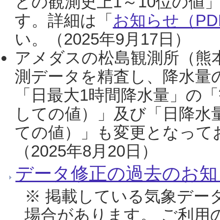
との観測史上1～10位の値
す。詳細は「
お知らせ（PDF
い。（2025年9月17日）
アメダスの松島観測所（熊本
測データを精査し、降水量
「日最大1時間降水量」の「
しての値）」及び「日降水
ての値）」も変更となって
（2025年8月20日）
データ修正の過去のお知
※ 掲載している気象デー
場合があります。 ご利用