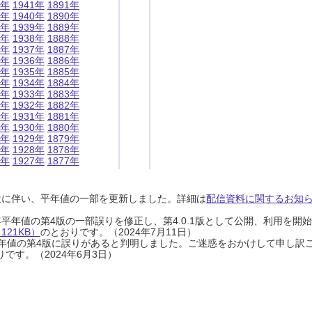
1年
1941年
1891年
0年
1940年
1890年
9年
1939年
1889年
8年
1938年
1888年
7年
1937年
1887年
6年
1936年
1886年
5年
1935年
1885年
4年
1934年
1884年
3年
1933年
1883年
2年
1932年
1882年
1年
1931年
1881年
0年
1930年
1880年
9年
1929年
1879年
8年
1928年
1878年
7年
1927年
1877年
設に伴い、平年値の一部を更新しました。詳細は
配信資料に関するお知らせ
0年平年値の第4版の一部誤りを修正し、第4.0.1版として公開、利用を
21KB）
のとおりです。（2024年7月11日）
0年平年値の第4版に誤りがあると判明しました。ご迷惑をおかけして申し訳
です。（2024年6月3日）