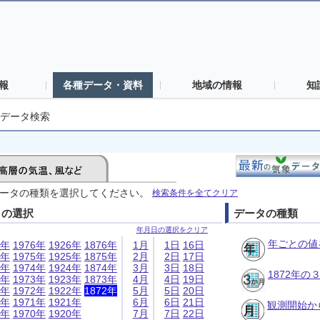
報
各種データ・資料
地域の情報
知
データ検索
ータの種類を選択してください。
検索条件を全てクリア
日の選択
データの種類
年月日の選択をクリア
年ごとの値
6年
1976年
1926年
1876年
1月
1日
16日
5年
1975年
1925年
1875年
2月
2日
17日
4年
1974年
1924年
1874年
3月
3日
18日
1872年
3年
1973年
1923年
1873年
4月
4日
19日
2年
1972年
1922年
1872年
5月
5日
20日
1年
1971年
1921年
6月
6日
21日
観測開始か
0年
1970年
1920年
7月
7日
22日