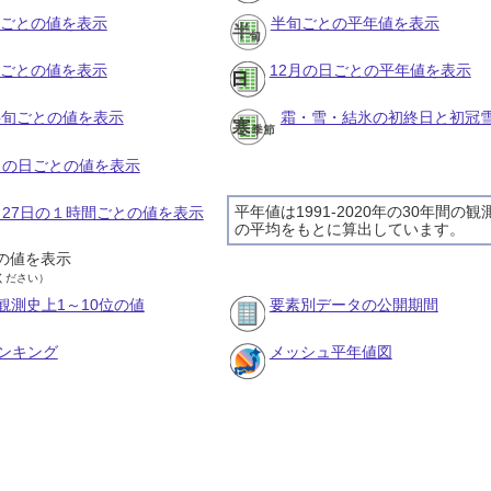
月ごとの値を表示
半旬ごとの平年値を表示
旬ごとの値を表示
12月の日ごとの平年値を表示
の半旬ごとの値を表示
霜・雪・結氷の初終日と初冠
2月の日ごとの値を表示
平年値は1991-2020年の30年間の観
2月27日の１時間ごとの値を表示
の平均をもとに算出しています。
の値を表示
ください）
観測史上1～10位の値
要素別データの公開期間
ンキング
メッシュ平年値図