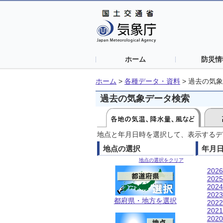
ホーム
防災情
ホーム
>
各種データ・資料
>
過去の気象
過去の気象データ検索
地点と年月日時を選択して、表示するデ
地点の選択
年月
地点の選択をクリア
202
202
202
202
都府県・地方を選択
202
202
202