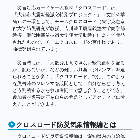
災害対応カードゲーム教材「クロスロード」は、
「大都市大震災軽減化特別プロジェクト」（文部科学
省）の一環として、チームクロスロード（矢守克也京
都大学防災研究所教授、吉川肇子慶應義塾大学商学部
教授、網代剛産業技術大学院大学助教）によって開発
されたもので、チームクロスロードの著作物であり、
商標登録されています。
災害時には、「人数分用意できない緊急食料を配る
か、配らないか」などの難しい判断（ジレンマ）を迫
られることが多く、「クロスロード」では、このよう
な災害時のジレンマを設問として、自分ならどう考え
どう判断するかを参加者同士で話し合うことができ、
参加者が災害対応を自らの問題としてアクティブに考
えることができます。
クロスロード防災気象情報編とは
クロスロード防災気象情報編は、愛知県内の自治体