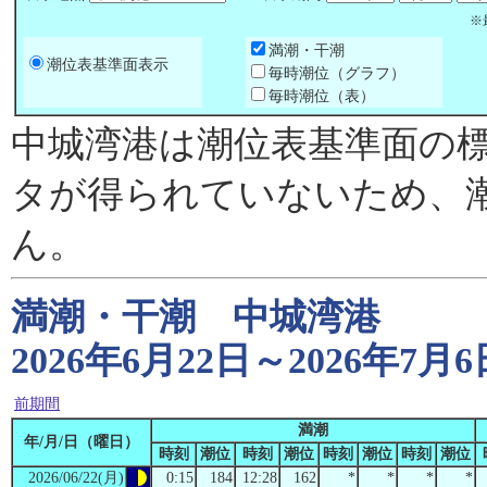
※
満潮・干潮
潮位表基準面表示
毎時潮位（グラフ）
毎時潮位（表）
中城湾港は潮位表基準面の
タが得られていないため、
ん。
満潮・干潮 中城湾港
2026年6月22日～2026年7
前期間
満潮
年/月/日（曜日）
時刻
潮位
時刻
潮位
時刻
潮位
時刻
潮位
2026/06/22(月)
0:15
184
12:28
162
*
*
*
*