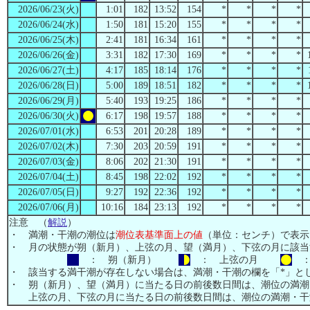
2026/06/23(火)
1:01
182
13:52
154
*
*
*
*
2026/06/24(水)
1:50
181
15:20
155
*
*
*
*
2026/06/25(木)
2:41
181
16:34
161
*
*
*
*
2026/06/26(金)
3:31
182
17:30
169
*
*
*
*
2026/06/27(土)
4:17
185
18:14
176
*
*
*
*
2026/06/28(日)
5:00
189
18:51
182
*
*
*
*
2026/06/29(月)
5:40
193
19:25
186
*
*
*
*
2026/06/30(火)
6:17
198
19:57
188
*
*
*
*
2026/07/01(水)
6:53
201
20:28
189
*
*
*
*
2026/07/02(木)
7:30
203
20:59
191
*
*
*
*
2026/07/03(金)
8:06
202
21:30
191
*
*
*
*
2026/07/04(土)
8:45
198
22:02
192
*
*
*
*
2026/07/05(日)
9:27
192
22:36
192
*
*
*
*
2026/07/06(月)
10:16
184
23:13
192
*
*
*
*
注意 （
解説
）
・ 満潮・干潮の潮位は
潮位表基準面上の値
（単位：センチ）で表示
・ 月の状態が朔（新月）、上弦の月、望（満月）、下弦の月に該当
： 朔（新月）
： 上弦の月
：
・ 該当する満干潮が存在しない場合は、満潮・干潮の欄を「*」と
・ 朔（新月）、望（満月）に当たる日の前後数日間は、潮位の満潮
上弦の月、下弦の月に当たる日の前後数日間は、潮位の満潮・干