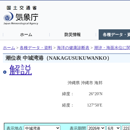
ホーム
防災情報
各種データ・
ホーム
>
各種データ・資料
>
海洋の健康診断表
>
潮汐・海面水位に
潮位表 中城湾港（NAKAGUSUKUWANKO）
解説
沖縄県 沖縄市 海邦
緯度：
26°20′N
経度：
127°50′E
潮位表基準面の標高：
-
表示地点
表示期間