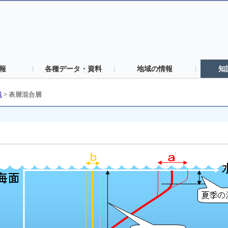
報
各種データ・資料
地域の情報
知
識
> 表層混合層