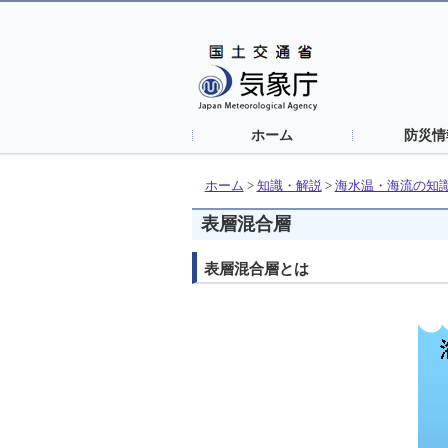
ホーム
防災情
ホーム
>
知識・解説
>
海水温・海流の知
表層混合層
表層混合層とは