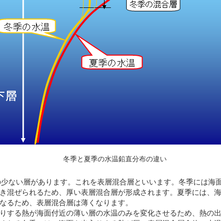
冬季と夏季の水温鉛直分布の違い
の少ない層があります。これを表層混合層といいます。冬季には海
き混ぜられるため、厚い表層混合層が形成されます。夏季には、
なるため、表層混合層は薄くなります。
りする熱が海面付近の薄い層の水温のみを変化させるため、熱の