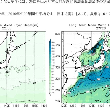
くなる冬季には、海面を出入りする熱が厚い表層混合層全体の水
2年～2010年の29年間の平均です。日本近海において、夏季は10～